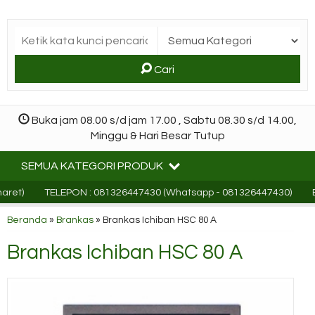
Cari
Buka jam 08.00 s/d jam 17.00 , Sabtu 08.30 s/d 14.00,
Minggu & Hari Besar Tutup
SEMUA KATEGORI PRODUK
et)
TELEPON : 081326447430 (Whatsapp - 081326447430)
Ema
Beranda
»
Brankas
»
Brankas Ichiban HSC 80 A
Brankas Ichiban HSC 80 A