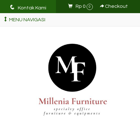
q
Rp 0
Checkout
0
Kontak Kami
MENU NAVIGASI