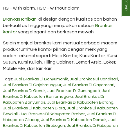
SIDEBAR
HS = with alarm, HSC = without alarm
Brankas Ichiban
di design dengan kualitas dan bahan
berkualitas tinggi yang menjadikan sebuah
Brankas
kantor
yang elegant dan berkesan mewah.
Selain menjual brankas kami menjual berbagai macam
produk furniture kantor pilihan dengan merk yang
sudah terkenal seperti Meja Kantor, Kursi Kantor, Kursi
Susun, Kursi Kuliah, Filling Cabinet, Lemari Arsip, Loker,
Mobile File, dan lain-lain.
Tags:
Jual Brankas Di Banyumanik
,
Jual Brankas Di Candisari
,
Jual Brankas Di Gajahmungkur
,
Jual Brankas Di Gayamsari
,
Jual Brankas Di Genuk
,
Jual Brankas Di Gunungpati
,
Jual
Brankas Di Kabupaten Banjarnegara
,
Jual Brankas Di
Kabupaten Banyumas
,
Jual Brankas Di Kabupaten Batang
,
Jual Brankas Di Kabupaten Blora
,
Jual Brankas Di Kabupaten
Boyolali
,
Jual Brankas Di Kabupaten Brebes
,
Jual Brankas Di
Kabupaten Cilacap
,
Jual Brankas Di Kabupaten Demak
,
Jual
Brankas Di Kabupaten Grobogan
,
Jual Brankas Di Kabupaten