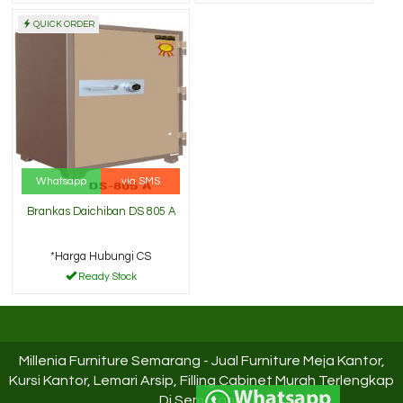
QUICK ORDER
Whatsapp
via SMS
Brankas Daichiban DS 805 A
*Harga Hubungi CS
Ready Stock
Millenia Furniture Semarang - Jual Furniture Meja Kantor,
Kursi Kantor, Lemari Arsip, Filling Cabinet Murah Terlengkap
Di Semarang