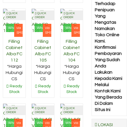
Terhadap
Penipuan
QUICK
QUICK
QUICK
Yang
ORDER
ORDER
ORDER
Mengatas
Whatsapp
via
Whatsapp
via
Whatsapp
via
Namakan
SMS
SMS
SMS
Toko Online
Kami.
Filling
Filling
Filling
Konfirmasi
Cabinet
Cabinet
Cabinet
Pembayaran
Alba FC
Alba FC
Alba FC
Yang Sudah
112
105
104
Anda
*Harga
*Harga
*Harga
Lakukan
Hubungi
Hubungi
Hubungi
Kepada Kami
CS
CS
CS
Melalui
Ready
Ready
Ready
Kontak Kami
Stock
Stock
Stock
Yang Berada
Di Dalam
QUICK
QUICK
QUICK
Situs Ini
ORDER
ORDER
ORDER
Whatsapp
via
Whatsapp
via
Whatsapp
via
LOKASI