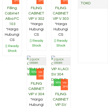
SMS
SMS
SMS
TOKO
Filling
FILING
FILING
Cabinet
CABINET
CABINET
Alba FC
VIP V 302
VIP V 303
103
*Harga
*Harga
*Harga
Hubungi
Hubungi
Hubungi
CS
CS
CS
Ready
Ready
Stock
Stock
Ready
Stock
QUICK
QUICK
ORDER
ORDER
Whatsapp
via
SMS
Whatsapp
via
FILING
SMS
CABINET
VIP V 304
FILING
*Harga
CABINET
Hubungi
VIP SV