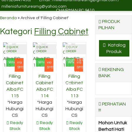
milleniafurnituresmg@yahoo.com
CHAIRMAN PC 9410
Beranda
»
Archive of 'Filling Cabinet'
PRODUK
Lemari Arsip
PILIHAN
Kategori
Filling Cabinet
Emporium EC 105
Katalog
Kursi Kantor
QUICK
QUICK
QUICK
Produk
ORDER
ORDER
ORDER
Chairman TS 0103
Whatsapp
via
Whatsapp
via
Whatsapp
via
SMS
SMS
SMS
REKENING
Kursi Kantor
BANK
Filling
Filling
Filling
Cabinet
Cabinet
Cabinet
CHAIRMAN MC 2301
Alba FC
Alba FC
Alba FC
115
114
113
A
*Harga
*Harga
*Harga
PERHATIAN
Hubungi
Hubungi
Hubungi
!!!
CS
CS
CS
Ready
Ready
Ready
Mohon Untuk
Stock
Stock
Stock
Berhati Hati