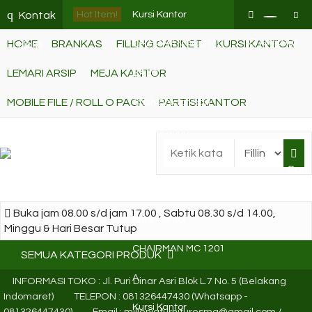
q
Hot Item!
Kursi Kantor
Kontak
Checkout
HOME
BRANKAS
FILLING CABINET
CHAIRMAN PC 9110
KURSI KANTOR
Kami
LEMARI ARSIP
MEJA KANTOR
BALC
MOBILE FILE / ROLL O PACK
Cash Box Ichiban
PARTISI KANTOR
Type D-3000
Kursi Kantor
Cari
Chairman SC 1407 A
Buka jam 08.00 s/d jam 17.00 , Sabtu 08.30 s/d 14.00,
Kursi Kantor
Minggu & Hari Besar Tutup
CHAIRMAN MC 1201
SEMUA KATEGORI PRODUK
A
INFORMASI TOKO : Jl. Puri Dinar Asri Blok L.7 No. 5 (Belakang
Indomaret)
TELEPON : 081326447430 (Whatsapp -
Kursi Kantor
081326447430)
Email : milleniafurnituresmg@gmail.com /