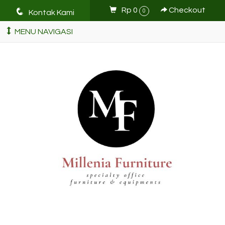
q
Rp 0
Checkout
0
Kontak Kami
MENU NAVIGASI