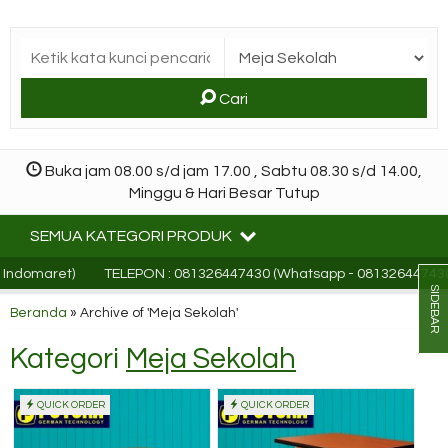
Cari
Buka jam 08.00 s/d jam 17.00 , Sabtu 08.30 s/d 14.00,
Minggu & Hari Besar Tutup
SEMUA KATEGORI PRODUK
 Indomaret)
TELEPON : 081326447430 (Whatsapp - 081326447430
SIDEBAR
Beranda
»
Archive of 'Meja Sekolah'
Kategori
Meja Sekolah
QUICK ORDER
QUICK ORDER