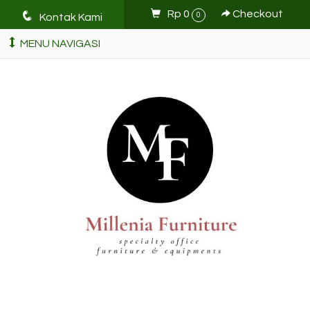
q
Rp 0
Checkout
0
Kontak Kami
MENU NAVIGASI